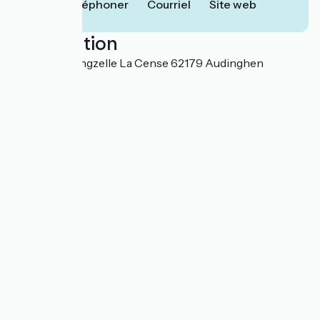
Téléphoner
Courriel
Site web
Localisation
Ferme d'Haringzelle La Cense 62179 Audinghen