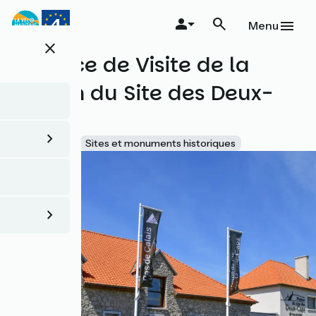
Aller
au
Menu
contenu
close
principal
L'Espace de Visite de la
Maison du Site des Deux-
Caps
Accueil Vélo
Sites et monuments historiques