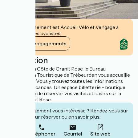
Cet établissement est Accueil Vélo et s'engage à
accueillir des cyclistes.
Voir ses engagements
Description
Au cœur de la Côte de Granit Rose, le Bureau
d'Information Touristique de Trébeurden vous accueille
toute l'année. Vous y trouvez toutes les informations
utiles à vos vacances. Un espace billetterie - boutique
vous propose de réserver vos visites et loisirs sur la
Côte de Granit Rose.
Cet établissement vous intéresse ? Rendez-vous sur
leur site pour réserver ou en savoir plus.
Téléphoner
Courriel
Site web