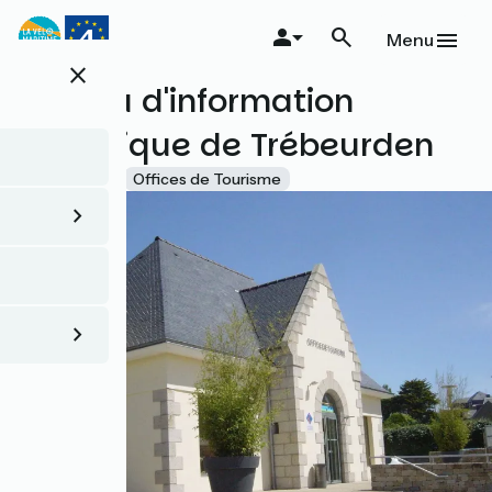
Aller
au
Menu
contenu
close
principal
Bureau d'information
touristique de Trébeurden
Accueil Vélo
Offices de Tourisme