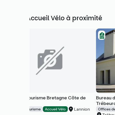
Autres Accueil Vélo à proximité
Office de Tourisme Bretagne Côte de
Bureau d
Granit Rose
Trébeur
Lannion
Offices de Tourisme
Accueil Vélo
Offices d
Trébe