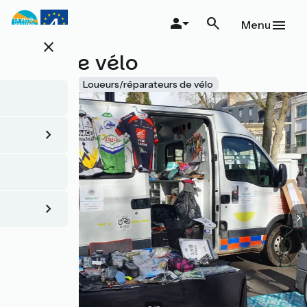
Aller
au
Menu
contenu
close
principal
Recycle vélo
Accueil Vélo
Loueurs/réparateurs de vélo