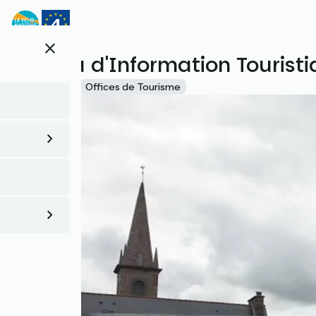
Aller
au
contenu
close
principal
Bureau d'Information Touristi
Accueil Vélo
Offices de Tourisme