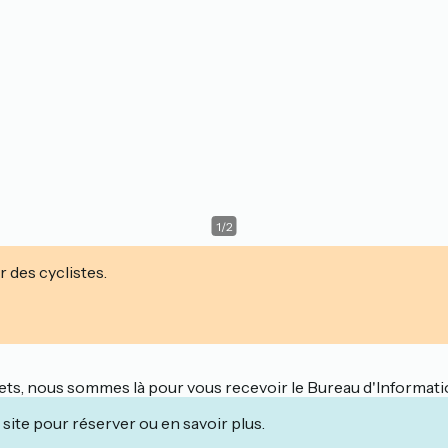
1
/
2
r des cyclistes.
ts, nous sommes là pour vous recevoir le Bureau d'Informatio
site pour réserver ou en savoir plus.