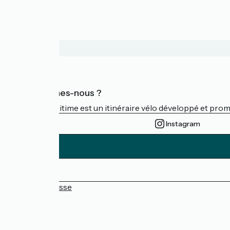
Qui sommes-nous ?
La Vélomaritime est un itinéraire vélo développé et promu 
Instagram
Espace Presse
FAQ