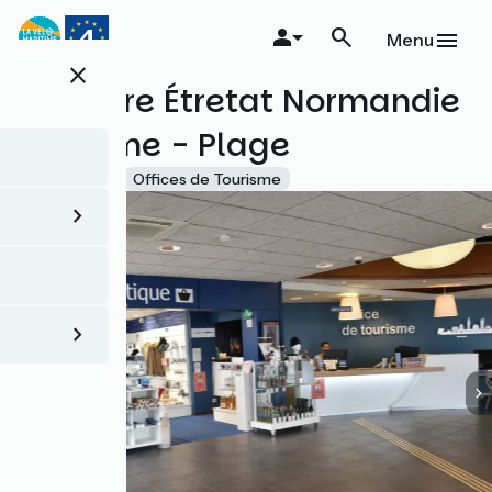
Aller
au
Menu
contenu
close
principal
Le Havre Étretat Normandie
Tourisme - Plage
Accueil Vélo
Offices de Tourisme