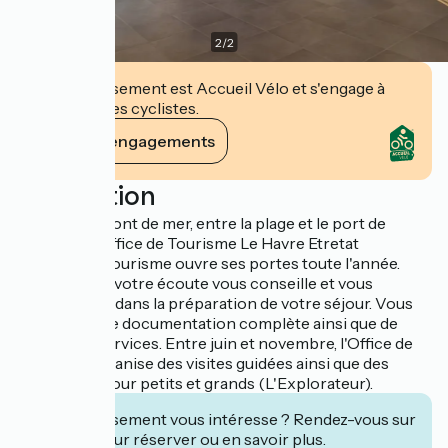
2
/
2
Cet établissement est Accueil Vélo et s'engage à
accueillir des cyclistes.
Voir ses engagements
Description
Situé sur le front de mer, entre la plage et le port de
plaisance, l'Office de Tourisme Le Havre Etretat
Normandie Tourisme ouvre ses portes toute l'année.
Une équipe à votre écoute vous conseille et vous
accompagne dans la préparation de votre séjour. Vous
trouverez une documentation complète ainsi que de
nombreux services. Entre juin et novembre, l'Office de
Tourisme organise des visites guidées ainsi que des
animations pour petits et grands (L'Explorateur).
Cet établissement vous intéresse ? Rendez-vous sur
leur site pour réserver ou en savoir plus.