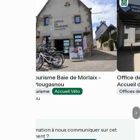
Office de Tourisme Baie de Morlaix -
Office d
Accueil de Plougasnou
Accueil 
Offices de Tourisme
Accueil Vélo
Offices d
Plougasnou
Une information à nous communiquer sur cet
établissement ?