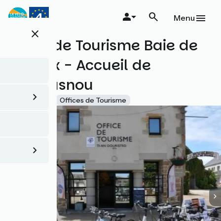
Aller
au
Menu
contenu
close
principal
Office de Tourisme Baie de
Morlaix - Accueil de
Plougasnou
Accueil Vélo
Offices de Tourisme