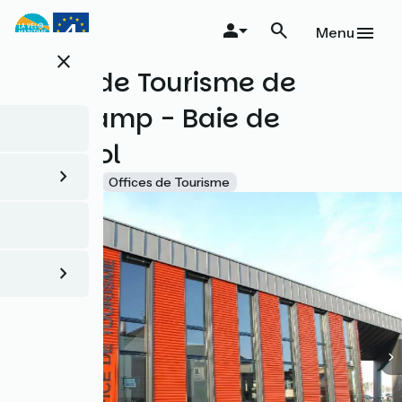
Aller
au
Menu
contenu
close
principal
Office de Tourisme de
Guingamp - Baie de
Paimpol
Accueil Vélo
Offices de Tourisme