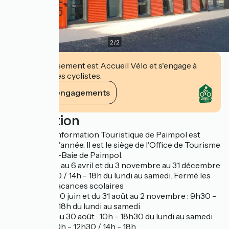
2
/
2
Cet établissement est Accueil Vélo et s'engage à
accueillir des cyclistes.
Voir ses engagements
Description
Le Bureau d'Information Touristique de Paimpol est
ouvert toute l'année. Il est le siège de l'Office de Tourisme
de Guingamp-Baie de Paimpol.
Du 1er janvier au 6 avril et du 3 novembre au 31 décembre
: 9h30 - 12h30 / 14h - 18h du lundi au samedi. Fermé les
jeudis, hors vacances scolaires
Du 7 avril au 30 juin et du 31 août au 2 novembre : 9h30 -
12h30 / 14h - 18h du lundi au samedi
Du 1er juillet au 30 août : 10h - 18h30 du lundi au samedi.
Dimanche : 10h - 12h30 / 14h - 18h