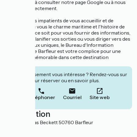
n'hésitez pas à consulter notre page Google ou à nous
contacter directement.
Nous sommes impatients de vous accueillir et de
partager avec vous le charme maritime et l'histoire de
Barfleur. Que ce soit pour vous fournir des informations,
vous aider à planifier vos sorties ou vous diriger vers des
produits locaux uniques, le Bureau d'Information
Touristique de Barfleur est votre complice pour une
expérience mémorable dans cette destination
authentique.
Cet établissement vous intéresse ? Rendez-vous sur
leur site pour réserver ou en savoir plus.
Téléphoner
Courriel
Site web
Localisation
39 rue Thomas Beckett 50760 Barfleur