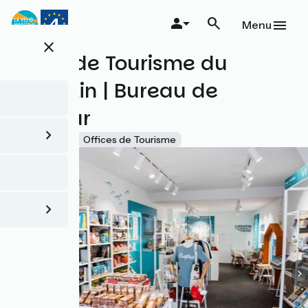
Aller
au
Menu
contenu
close
principal
Office de Tourisme du
Cotentin | Bureau de
Barfleur
Accueil Vélo
Offices de Tourisme