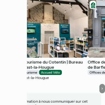
Office de Tourisme du Cotentin | Bureau
Office d
de Saint-Vaast-la-Hougue
de Barfl
Offices de Tourisme
Accueil Vélo
Offices d
Saint-Vaast-la-Hougue
Une information à nous communiquer sur cet