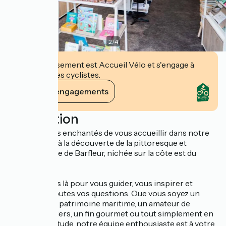
2
/
4
Cet établissement est Accueil Vélo et s'engage à
accueillir des cyclistes.
Voir ses engagements
Description
Nous sommes enchantés de vous accueillir dans notre
espace dédié à la découverte de la pittoresque et
historique ville de Barfleur, nichée sur la côte est du
Cotentin.
Nous sommes là pour vous guider, vous inspirer et
répondre à toutes vos questions. Que vous soyez un
passionné de patrimoine maritime, un amateur de
paysages côtiers, un fin gourmet ou tout simplement en
quête de quiétude, notre équipe enthousiaste est à votre