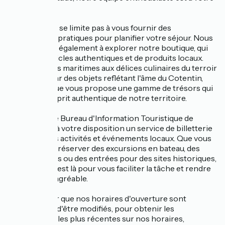
disposition.
Notre rôle ne se limite pas à vous fournir des
informations pratiques pour planifier votre séjour. Nous
vous invitons également à explorer notre boutique, qui
regorge d'articles authentiques et de produits locaux.
Des souvenirs maritimes aux délices culinaires du terroir
en passant par des objets reflétant l'âme du Cotentin,
notre boutique vous propose une gamme de trésors qui
évoquent l'esprit authentique de notre territoire.
Par ailleurs, le Bureau d'Information Touristique de
Barfleur met à votre disposition un service de billetterie
pour diverses activités et événements locaux. Que vous
ayez envie de réserver des excursions en bateau, des
visites guidées ou des entrées pour des sites historiques,
notre équipe est là pour vous faciliter la tâche et rendre
votre séjour agréable.
Veuillez noter que nos horaires d'ouverture sont
susceptibles d'être modifiés, pour obtenir les
informations les plus récentes sur nos horaires,