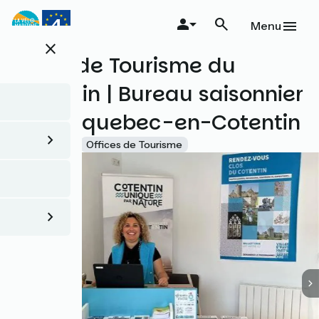
Aller
au
Menu
contenu
close
principal
Office de Tourisme du
Cotentin | Bureau saisonnier
de Bricquebec-en-Cotentin
Accueil Vélo
Offices de Tourisme