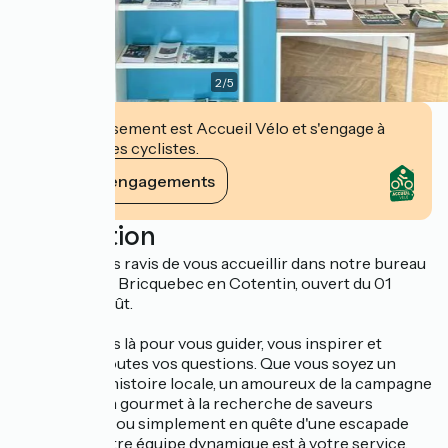
2
/
5
Cet établissement est Accueil Vélo et s'engage à
accueillir des cyclistes.
Voir ses engagements
Description
Nous sommes ravis de vous accueillir dans notre bureau
saisonnier de Bricquebec en Cotentin, ouvert du 01
juillet au 31 août.
Nous sommes là pour vous guider, vous inspirer et
répondre à toutes vos questions. Que vous soyez un
passionné d'histoire locale, un amoureux de la campagne
normande, un gourmet à la recherche de saveurs
authentiques ou simplement en quête d'une escapade
tranquille, notre équipe dynamique est à votre service.