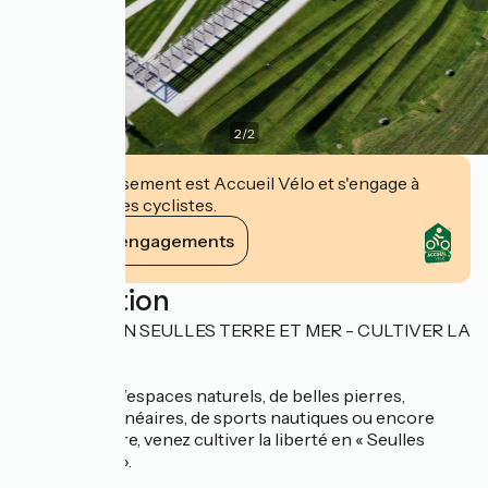
2
/
2
Cet établissement est Accueil Vélo et s'engage à
accueillir des cyclistes.
Voir ses engagements
Description
TOURISME EN SEULLES TERRE ET MER - CULTIVER LA
LIBERTÉ
Passionnés d’espaces naturels, de belles pierres,
d’activités balnéaires, de sports nautiques ou encore
férus d’histoire, venez cultiver la liberté en « Seulles
Terre et Mer ».