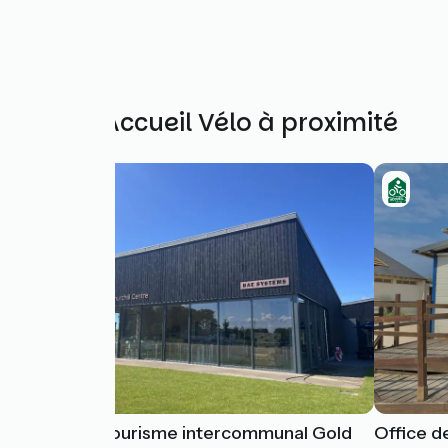
Autres Accueil Vélo à proximité
Office de Tourisme intercommunal Gold
Office d