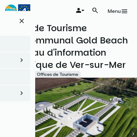
Aller
au
Menu
contenu
close
principal
Office de Tourisme
intercommunal Gold Beach
- Bureau d'information
touristique de Ver-sur-Mer
Accueil Vélo
Offices de Tourisme