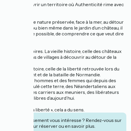
Venez découvrir un territoire où Authenticité rime avec
Liberté.
Au cœur d’une nature préservée, face à la mer, au détour
d’un chemin ou bien même dans le jardin d’un château, il
est ici, encore possible, de comprendre ce que veut dire
Sérénité.
Terres d’histoires. La vieille histoire, celle des châteaux
et des maisons de villages à découvrir au détour de la
Seulles .
La grande histoire, celle de la liberté retrouvée lors du
débarquement et de la bataille de Normandie.
L’histoire des hommes et des femmes qui depuis des
siècles ont foulé cette terre, des Néandertaliens aux
Chevaliers, des carriers aux meuniers, des libérateurs
aux Hommes libres d’aujourd’hui.
Ici « cultiver la liberté », cela a du sens.
Cet établissement vous intéresse ? Rendez-vous sur
leur site pour réserver ou en savoir plus.