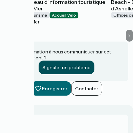
Beach - Bureau d'information touristique
Beach - 
de Ver-sur-Mer
d'Asnell
Offices de Tourisme
Accueil Vélo
Offices d
Ver-sur-Mer
Une information à nous communiquer sur cet
établissement ?
Signaler un problème
Enregistrer
Contacter