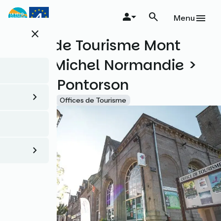
Aller
au
Menu
contenu
close
principal
Office de Tourisme Mont
Saint-Michel Normandie >
BIT de Pontorson
Accueil Vélo
Offices de Tourisme