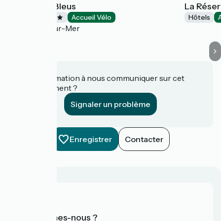
Les Galets Bleus
La Réser
Hôtels
Accueil Vélo
Hôtels
Cayeux-sur-Mer
Une information à nous communiquer sur cet
établissement ?
Signaler un problème
Enregistrer
Contacter
Qui sommes-nous ?