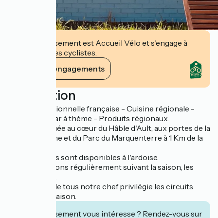
Cet établissement est Accueil Vélo et s'engage à
accueillir des cyclistes.
Voir ses engagements
Description
Cuisine traditionnelle française - Cuisine régionale -
Brasserie - Bar à thème - Produits régionaux.
Brasserie située au cœur du Hâble d'Ault, aux portes de la
baie de Somme et du Parc du Marquenterre à 1 Km de la
Mer.
Tous nos plats sont disponibles à l'ardoise.
Nous changeons régulièrement suivant la saison, les
arrivages, etc.
Pour le bien de tous notre chef privilégie les circuits
courts et de saison.
Cet établissement vous intéresse ? Rendez-vous sur