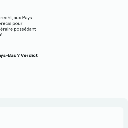
trecht, aux Pays-
 précis pour
néraire possédant
é.
ays-Bas ? Verdict