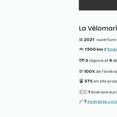
La Vélomari
📅
2021
: ouverture o
🚲
1 500 km
d'
itiné
🗺️
3
régions et
9
dé
💯
100%
de l'itinéra
🛣️
37%
en site prop
🇪🇺
1
itinéraire eur
🔗
7
itinéraires cyc