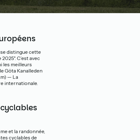
 européens
 se distingue cette
 2025". C’est avec
 les meilleurs
 le Göta Kanalleden
km) — La
 internationale.
 cyclables
isme et la randonnée,
stes cyclables de