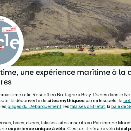
time, une expérience maritime à la
ares
omaritime relie Roscoff en Bretagne à Bray-Dunes dans le Nor
outs : la découverte de
sites mythiques
parmi lesquels : la
côt
, les
plages du Débarquement,
les
falaises d’Étretat
, la
baie de
ses, baies, dunes, falaises, sites inscrits au Patrimoine Mond
 une
expérience unique à vélo
. C’est un itinéraire vélo
idéal p