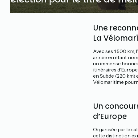
Une reconna
La Vélomari
Avec ses 1 500 km, l
année en étant nomin
un immense honneur 
itinéraires d’Europ
en Suède (220 km) 
Vélomaritime pourr
Un concours
d’Europe
Organisée par le sa
cette distinction e