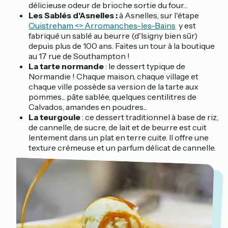
délicieuse odeur de brioche sortie du four…
Les Sablés d'Asnelles :
à Asnelles, sur l'étape
Ouistreham <> Arromanches-les-Bains
y est
fabriqué un sablé au beurre (d'Isigny bien sûr)
depuis plus de 100 ans. Faites un tour à la boutique
au 17 rue de Southampton !
La tarte normande
: le dessert typique de
Normandie ! Chaque maison, chaque village et
chaque ville possède sa version de la tarte aux
pommes... pâte sablée, quelques centilitres de
Calvados, amandes en poudres...
La teurgoule
: ce dessert traditionnel à base de riz,
de cannelle, de sucre, de lait et de beurre est cuit
lentement dans un plat en terre cuite. Il offre une
texture crémeuse et un parfum délicat de cannelle.