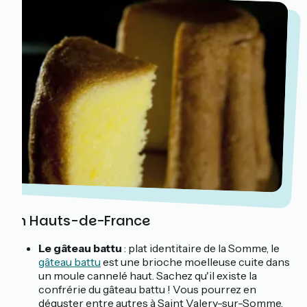
En Hauts-de-France
Le gâteau battu
: plat identitaire de la Somme, le
gâteau battu
est une brioche moelleuse cuite dans
un moule cannelé haut. Sachez qu'il existe la
confrérie du gâteau battu ! Vous pourrez en
déguster entre autres à Saint Valery-sur-Somme,