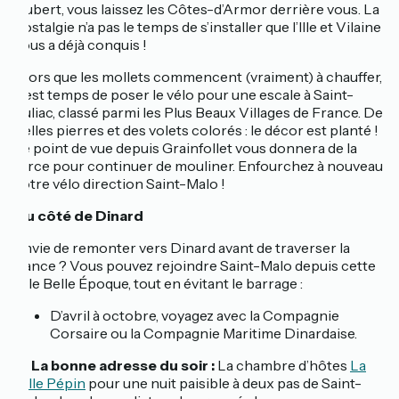
Hubert, vous laissez les Côtes-d’Armor derrière vous. La
nostalgie n’a pas le temps de s’installer que l’Ille et Vilaine
vous a déjà conquis !
Alors que les mollets commencent (vraiment) à chauffer,
il est temps de poser le vélo pour une escale à Saint-
Suliac, classé parmi les Plus Beaux Villages de France. De
belles pierres et des volets colorés : le décor est planté !
Le point de vue depuis Grainfollet vous donnera de la
force pour continuer de mouliner. Enfourchez à nouveau
votre vélo direction Saint-Malo !
Du côté de Dinard
Envie de remonter vers Dinard avant de traverser la
Rance ? Vous pouvez rejoindre Saint-Malo depuis cette
ville Belle Époque, tout en évitant le barrage :
D’avril à octobre, voyagez avec la Compagnie
Corsaire ou la Compagnie Maritime Dinardaise.
📍
La bonne adresse du soir :
La chambre d’hôtes
La
Ville Pépin
pour une nuit paisible à deux pas de Saint-