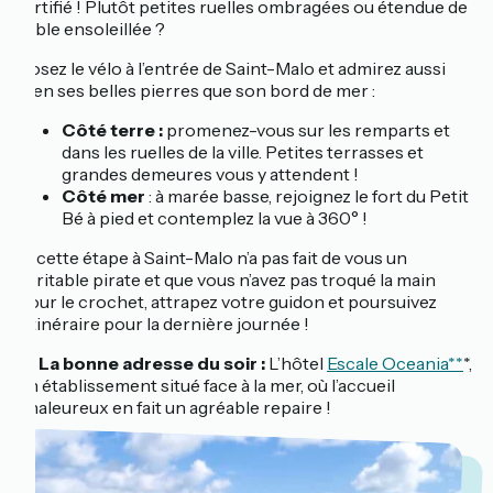
fortifié ! Plutôt petites ruelles ombragées ou étendue de
sable ensoleillée ?
Posez le vélo à l’entrée de Saint-Malo et admirez aussi
bien ses belles pierres que son bord de mer :
Côté terre :
promenez-vous sur les remparts et
dans les ruelles de la ville. Petites terrasses et
grandes demeures vous y attendent !
Côté mer
: à marée basse, rejoignez le fort du Petit
Bé à pied et contemplez la vue à 360° !
Si cette étape à Saint-Malo n’a pas fait de vous un
véritable pirate et que vous n’avez pas troqué la main
pour le crochet, attrapez votre guidon et poursuivez
l’itinéraire pour la dernière journée !
📍
La bonne adresse du soir :
L’hôtel
Escale Oceania**
*,
un établissement situé face à la mer, où l’accueil
chaleureux en fait un agréable repaire !