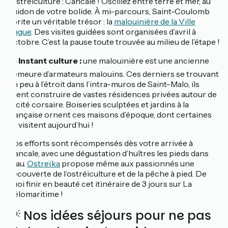
l’ostréiculture : Cancale ! Oscillez entre terre et mer, au
guidon de votre bolide. À mi-parcours, Saint-Coulomb
abrite un véritable trésor : la
malouinière de la Ville
Bague
. Des visites guidées sont organisées d’avril à
octobre. C’est la pause toute trouvée au milieu de l’étape !
📚
Instant culture :
une malouinière est une ancienne
demeure d’armateurs malouins. Ces derniers se trouvant
un peu à l’étroit dans l’intra-muros de Saint-Malo, ils
firent construire de vastes résidences privées autour de
la cité corsaire. Boiseries sculptées et jardins à la
française ornent ces maisons d’époque, dont certaines
se visitent aujourd’hui !
Vos efforts sont récompensés dès votre arrivée à
Cancale, avec une dégustation d’huîtres les pieds dans
l’eau.
Ostreïka
propose même aux passionnés une
découverte de l’ostréiculture et de la pêche à pied. De
quoi finir en beauté cet itinéraire de 3 jours sur La
Vélomaritime !
💡 Nos idées séjours pour ne pas