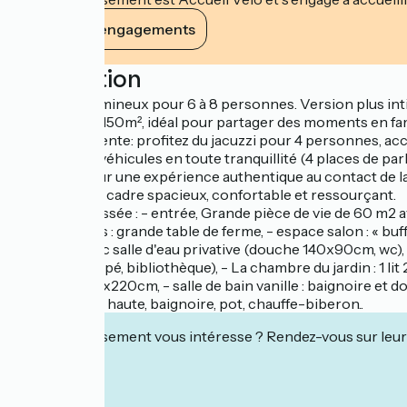
Voir ses engagements
Description
Grand gîte lumineux pour 6 à 8 personnes. Version plus inti
généreux de 150m², idéal pour partager des moments en fami
invite à la détente: profitez du jacuzzi pour 4 personnes, a
de garer vos véhicules en toute tranquillité (4 places de 
sur place, pour une expérience authentique au contact de la
vous, dans un cadre spacieux, confortable et ressourçant.
Rez-de-chaussée : - entrée, Grande pièce de vie de 60 m2 avec
espace-repas : grande table de ferme, - espace salon : « bu
extérieur avec salle d'eau privative (douche 140x90cm, wc), -
(bureau, canapé, bibliothèque), - La chambre du jardin : 1 l
personne 90x220cm, - salle de bain vanille : baignoire et do
langer, chaise haute, baignoire, pot, chauffe-biberon..
Cet établissement vous intéresse ? Rendez-vous sur leur 