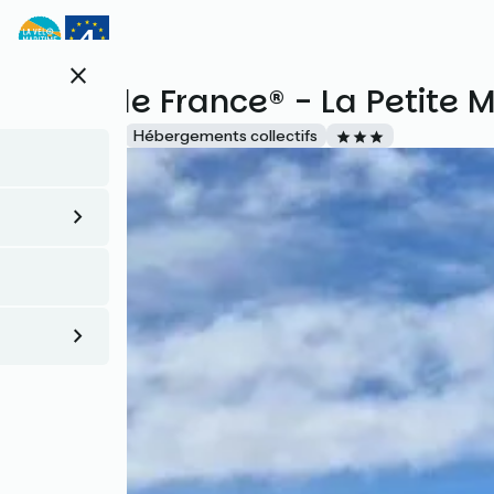
Aller
au
contenu
close
principal
Gîtes de France® - La Petite 
Accueil Vélo
Hébergements collectifs