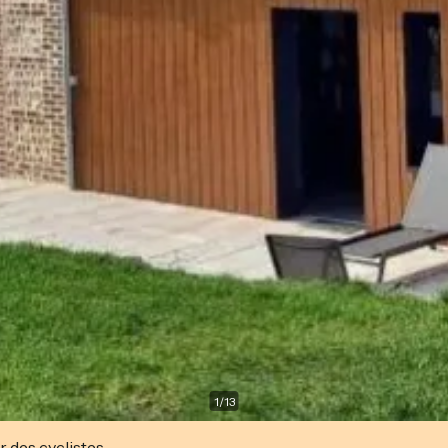
1
/
13
r des cyclistes.