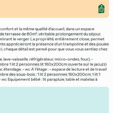
confort et la même qualité d'accueil, dans un espace
nde terrasse de 80m², véritable prolongement du séjour,
admirant le verger. La propriété, entièrement close, permet
ants apprécieront la présence d'un trampoline et des poules
ci, chaque détail est pensé pour que vous vous sentiez chez
 lave-vaisselle, réfrigérateur, micro-ondes, four), -
mbre 1 lit 2 personnes lit 160x200cm ouverte sur le jacuzzi
 étendage, - wc A l'étage : - espace de lecture et de travail
bre des sous-bois : 1 lit 2 personnes 160x200cm, 1 lit 1
wc Equipement bébé : lit parapluie, table et matelas à