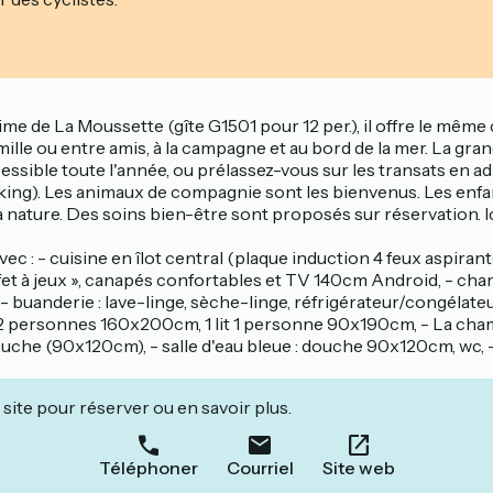
me de La Moussette (gîte G1501 pour 12 per.), il offre le même 
lle ou entre amis, à la campagne et au bord de la mer. La gra
ccessible toute l'année, ou prélassez-vous sur les transats en 
parking). Les animaux de compagnie sont les bienvenus. Les enf
 nature. Des soins bien-être sont proposés sur réservation. I
 : - cuisine en îlot central (plaque induction 4 feux aspirante,
ffet à jeux », canapés confortables et TV 140cm Android, - cha
 buanderie : lave-linge, sèche-linge, réfrigérateur/congélateur,
it 2 personnes 160x200cm, 1 lit 1 personne 90x190cm, - La cham
uche (90x120cm), - salle d'eau bleue : douche 90x120cm, wc, - 
site pour réserver ou en savoir plus.
Téléphoner
Courriel
Site web