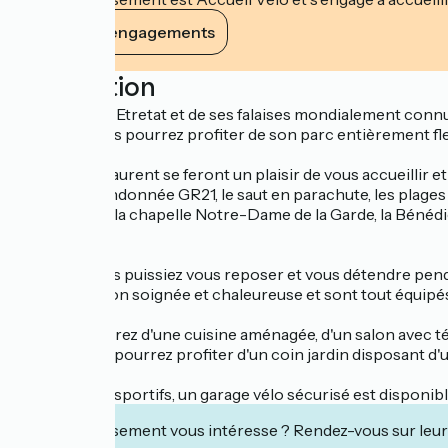
Voir ses engagements
Description
Situé à 5km d'Etretat et de ses falaises mondialement conn
apaisant. Vous pourrez profiter de son parc entièrement fle
Caroline et Laurent se feront un plaisir de vous accueillir e
sentier de randonnée GR21, le saut en parachute, les plages de
Manneporte, la chapelle Notre-Dame de la Garde, la Bénédic
plus encore !
Pour que vous puissiez vous reposer et vous détendre penda
une décoration soignée et chaleureuse et sont tout équipé
Vous disposerez d'une cuisine aménagée, d'un salon avec té
arrivée. Vous pourrez profiter d'un coin jardin disposant d
Pour les plus sportifs, un garage vélo sécurisé est disponi
Cet établissement vous intéresse ? Rendez-vous sur leur 