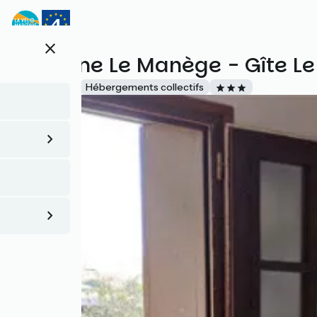
Aller
au
contenu
close
principal
Domaine Le Manège - Gîte Le
Accueil Vélo
Hébergements collectifs