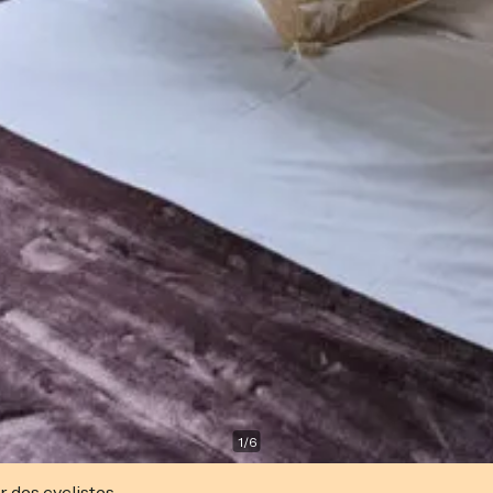
1
/
6
r des cyclistes.