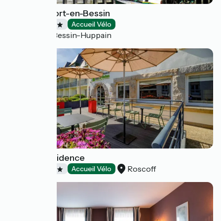
Hôtel Ibis Port-en-Bessin
Hôtels
Accueil Vélo
Port-en-Bessin-Huppain
Hôtel la Résidence
Roscoff
Hôtels
Accueil Vélo