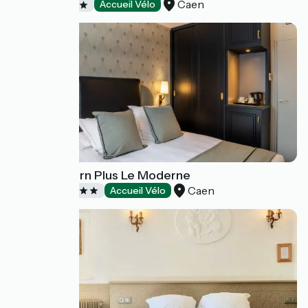
Caen
Hôtels
Accueil Vélo
Best Western Plus Le Moderne
Caen
Hôtels
Accueil Vélo