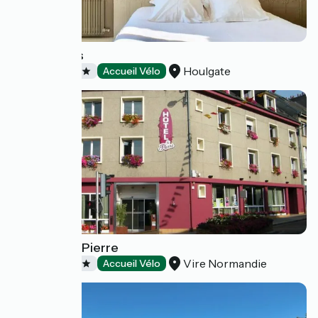
Les Cabines
Houlgate
Hôtels
Accueil Vélo
Hôtel Saint-Pierre
Vire Normandie
Hôtels
Accueil Vélo