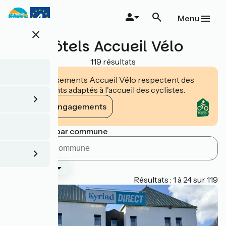
Aller
au
Menu
contenu
close
principal
Hôtels Accueil Vélo
119 résultats
Les établissements Accueil Vélo respectent des
engagements adaptés à l'accueil des cyclistes.
Voir les engagements
Rechercher par commune
Classement
Page 1
Résultats : 1 à 24 sur 119