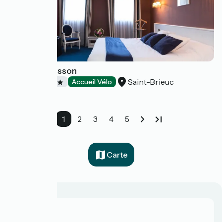
Hôtel De Clisson
Saint-Brieuc
Hôtels
Accueil Vélo
1
2
3
4
5
Carte