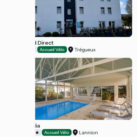
Hôtel Kyriad Direct
Trégueux
Hôtels
Accueil Vélo
Hôtel Arcadia
Lannion
Hôtels
Accueil Vélo