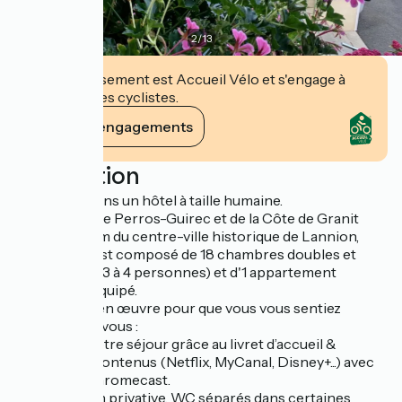
2
/
13
Cet établissement est Accueil Vélo et s'engage à
accueillir des cyclistes.
Voir ses engagements
Description
Bienvenue dans un hôtel à taille humaine.
Situé à 3 km de Perros-Guirec et de la Côte de Granit
Rose, et à 3 km du centre-ville historique de Lannion,
notre hôtel est composé de 18 chambres doubles et
familiales (de 3 à 4 personnes) et d'1 appartement
totalement équipé.
Tout est mis en œuvre pour que vous vous sentiez
comme chez vous :
- Préparez votre séjour grâce au livret d’accueil &
diffusez vos contenus (Netflix, MyCanal, Disney+...) avec
les google Chromecast.
- Salle de bain privative, WC séparés dans certaines