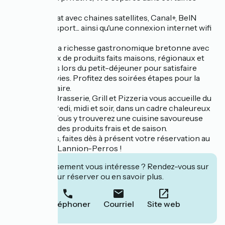
chambres
- TV écran plat avec chaines satellites, Canal+, BeIN
SPORT, Eurosport... ainsi qu'une connexion internet wifi
haut débit
- Découvrez la richesse gastronomique bretonne avec
un vaste choix de produits faits maisons, régionaux et
100% français lors du petit-déjeuner pour satisfaire
toutes les envies. Profitez des soirées étapes pour la
clientèle d’affaire.
- Le Golden, Brasserie, Grill et Pizzeria vous accueille du
lundi au vendredi, midi et soir, dans un cadre chaleureux
et convivial. Vous y trouverez une cuisine savoureuse
réalisée avec des produits frais et de saison.
N’hésitez plus, faites dès à présent votre réservation au
BRIT HOTEL Lannion-Perros !
Cet établissement vous intéresse ? Rendez-vous sur
leur site pour réserver ou en savoir plus.
Téléphoner
Courriel
Site web