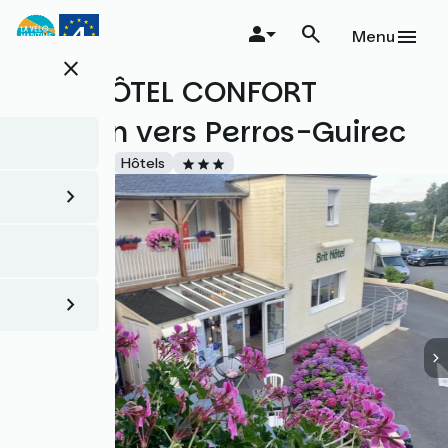
Aller
au
Menu
contenu
close
principal
BRIT HÔTEL CONFORT
Lannion vers Perros-Guirec
Accueil Vélo
Hôtels