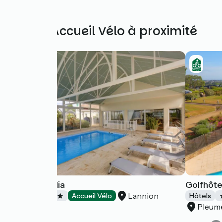
Autres Accueil Vélo à proximité
Hôtel Arcadia
Golfhôte
Lannion
Hôtels
Accueil Vélo
Hôtels
Pleum