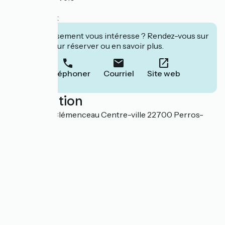
Le Routard
Lonely Planet
Cet établissement vous intéresse ? Rendez-vous sur
leur site pour réserver ou en savoir plus.
Téléphoner
Courriel
Site web
Localisation
2 boulevard Clémenceau Centre-ville 22700 Perros-
Guirec