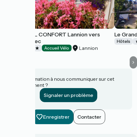
BRIT HÔTEL CONFORT Lannion vers
Le Grand
Perros-Guirec
Hôtels
Lannion
Hôtels
Accueil Vélo
Une information à nous communiquer sur cet
établissement ?
Signaler un problème
Enregistrer
Contacter