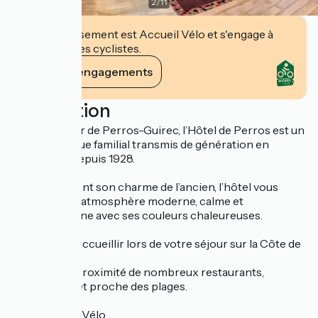
2
/
11
Cet établissement est Accueil Vélo et s'engage à
accueillir des cyclistes.
Voir ses engagements
Description
En plein cœur de Perros-Guirec, l’Hôtel de Perros est un
hôtel-boutique familial transmis de génération en
génération depuis 1928.
Tout en gardant son charme de l’ancien, l’hôtel vous
propose une atmosphère moderne, calme et
contemporaine avec ses couleurs chaleureuses.
Il saura vous accueillir lors de votre séjour sur la Côte de
granit rose.
L’hôtel est à proximité de nombreux restaurants,
commerces et proche des plages.
Label accueil Vélo