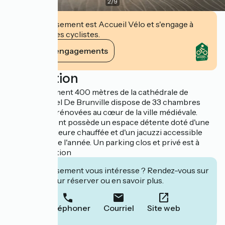
2
/
9
Cet établissement est Accueil Vélo et s'engage à
accueillir des cyclistes.
Voir ses engagements
Description
Situé à seulement 400 mètres de la cathédrale de
Bayeux, l'Hôtel De Brunville dispose de 33 chambres
entièrement rénovées au cœur de la ville médiévale.
L'établissement possède un espace détente doté d'une
piscine extérieure chauffée et d'un jacuzzi accessible
tout au long de l'année. Un parking clos et privé est à
votre disposition
Cet établissement vous intéresse ? Rendez-vous sur
leur site pour réserver ou en savoir plus.
Téléphoner
Courriel
Site web