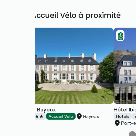
Autres Accueil Vélo à proximité
Domaine de Bayeux
Hôtel Ib
Bayeux
Hôtels
Accueil Vélo
Hôtels
Port-