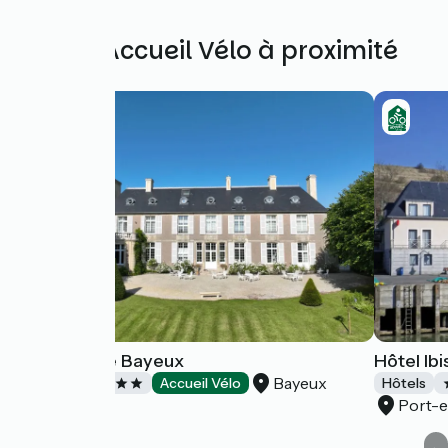
Autres Accueil Vélo à proximité
Domaine de Bayeux
Hôtel Ib
Bayeux
Hôtels
Accueil Vélo
Hôtels
Port-