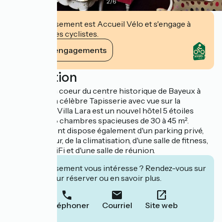
2
/
6
Cet établissement est Accueil Vélo et s'engage à
accueillir des cyclistes.
Voir ses engagements
Description
Situé en plein coeur du centre historique de Bayeux à
deux pas de la célèbre Tapisserie avec vue sur la
cathédrale, la Villa Lara est un nouvel hôtel 5 étoiles
proposant 28 chambres spacieuses de 30 à 45 m².
L'établissement dispose également d'un parking privé,
d'un ascenseur, de la climatisation, d'une salle de fitness,
d'un accès WiFi et d'une salle de réunion.
Cet établissement vous intéresse ? Rendez-vous sur
leur site pour réserver ou en savoir plus.
Téléphoner
Courriel
Site web