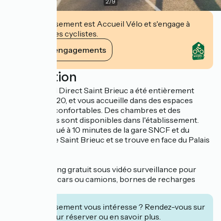
2
/
9
Cet établissement est Accueil Vélo et s'engage à
accueillir des cyclistes.
Voir ses engagements
Description
L'hôtel Kyriad Direct Saint Brieuc a été entièrement
rénové en 2020, et vous accueille dans des espaces
agréables et confortables. Des chambres et des
appartements sont disponibles dans l'établissement.
L'hôtel est situé à 10 minutes de la gare SNCF et du
centre ville de Saint Brieuc et se trouve en face du Palais
des Congrès.
Le + : un parking gratuit sous vidéo surveillance pour
voitures, autocars ou camions, bornes de recharges
électriques
Cet établissement vous intéresse ? Rendez-vous sur
leur site pour réserver ou en savoir plus.