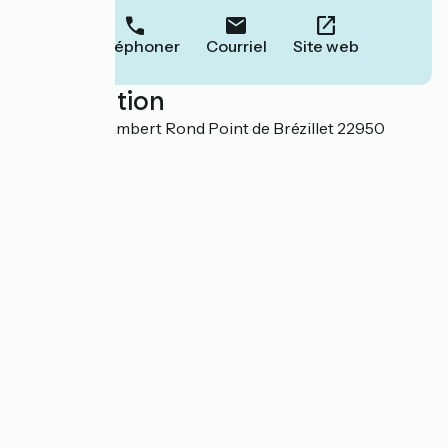
Téléphoner
Courriel
Site web
Localisation
52 rue Gué Lambert Rond Point de Brézillet 22950
Trégueux