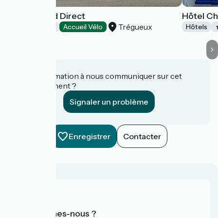
Hôtel Kyriad Direct
Hôtel C
Trégueux
Hôtels
Accueil Vélo
Hôtels
Une information à nous communiquer sur cet
établissement ?
Signaler un problème
Enregistrer
Contacter
Qui sommes-nous ?