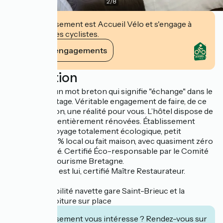
2
/
8
Cet établissement est Accueil Vélo et s'engage à
accueillir des cyclistes.
Voir ses engagements
Description
Eskemm est un mot breton qui signifie "échange" dans le
sens d'un partage. Véritable engagement de faire, de ce
joli nom breton, une réalité pour vous. L’hôtel dispose de
44 chambres entièrement rénovées. Établissement
engagé : nettoyage totalement écologique, petit
déjeuner 100 % local ou fait maison, avec quasiment zéro
déchet généré. Certifié Éco-responsable par le Comité
Régional du Tourisme Bretagne.
Le restaurant est lui, certifié Maître Restaurateur.
Le + : la possibilité navette gare Saint-Brieuc et la
location de voiture sur place
Cet établissement vous intéresse ? Rendez-vous sur