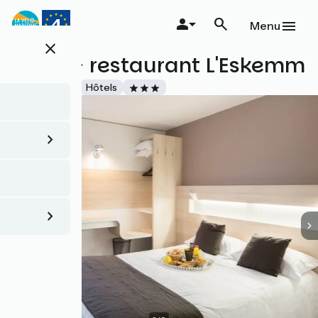
Aller
au
Menu
contenu
close
principal
Hôtel - restaurant L'Eskemm
Accueil Vélo
Hôtels