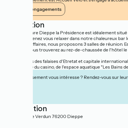
Voir ses engagements
Description
L'hôtel Mercure Dieppe la Présidence est idéalement situé 
fibre offert. Venez vous relaxer dans notre chaleureux bar
voyageurs d'affaires, nous proposons 3 salles de réunion. Es
Pour dîner, vous trouverez au rez-de-chaussée de l'hôtel 
Sur les routes des falaises d'Etretat et capitale internatio
et à proximité du casino, de l'espace aquatique "Les Bains d
Cet établissement vous intéresse ? Rendez-vous sur leur 
Localisation
1 boulevard de Verdun 76200 Dieppe