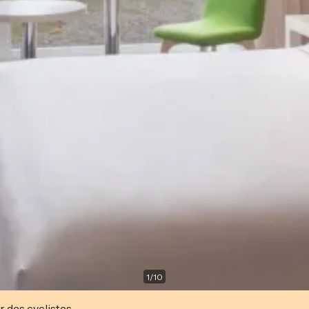
1
/
10
r des cyclistes.