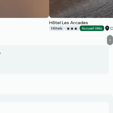
Hôtel Les Arcades
D
Hôtels
Accueil Vélo
?