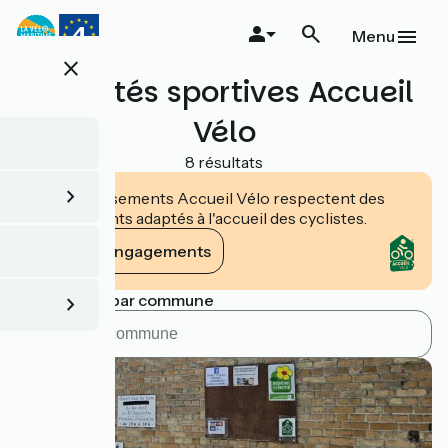
Aller
au
Menu
contenu
close
principal
Activités sportives Accueil
Vélo
8 résultats
Les établissements Accueil Vélo respectent des
engagements adaptés à l'accueil des cyclistes.
Voir les engagements
Rechercher par commune