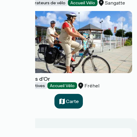
Sangatte
Loueurs/réparateurs de vélo
Accueil Vélo
Aloha Sables d'Or
Fréhel
Activités sportives
Accueil Vélo
Carte