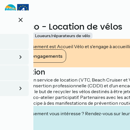
Aller
au
contenu
close
principal
Cycleco - Location de vélos
Accueil Vélo
Loueurs/réparateurs de vélo
Cet établissement est Accueil Vélo et s'engage à accueilli
Voir ses engagements
Description
Cycléco est un service de location (VTC, Beach Cruiser et V
en contrat d'insertion professionnelle (CDDI) et d'un enca
voisines dans le but de recycler les vélos destinés à être jet
adhésion à l'éco-atelier participatif. Partenaires avec les a
Cycléco participe à des manifestations de prévention routi
Cet établissement vous intéresse ? Rendez-vous sur leur 