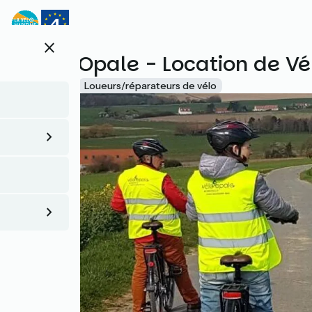
Aller
au
contenu
close
principal
Vélo d'Opale - Location de Vé
Accueil Vélo
Loueurs/réparateurs de vélo