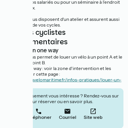
durée pour vos salariés ou pour un séminaire à l’endroit
de votre choix.
Les Vélos Bleus disposent d'un atelier et assurent aussi
la réparation de vos cycles.
Services cyclistes
complémentaires
Location one way
Ce loueur vous permet de louer un vélo à un point A et le
rendre à un point B.
Location one way : voir la zone d'intervention et les
conditions sur cette page :
https://www.lavelomaritime.fr/infos-pratiques/louer-un-
velo
Cet établissement vous intéresse ? Rendez-vous sur
leur site pour réserver ou en savoir plus.
Téléphoner
Courriel
Site web