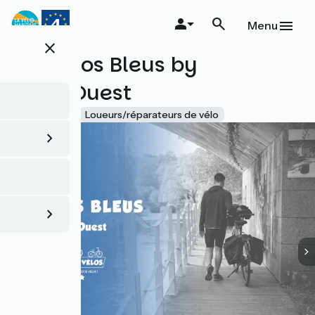
Aller
au
Menu
contenu
close
principal
Les Vélos Bleus by
Véloc'Ouest
Accueil Vélo
Loueurs/réparateurs de vélo