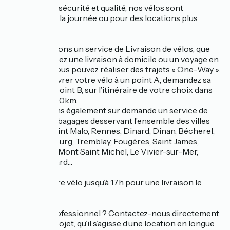
Garantissant sécurité et qualité, nos vélos sont
disponibles à la journée ou pour des locations plus
longues.
Nous proposons un service de Livraison de vélos, que
vous choisissez une livraison à domicile ou un voyage en
itinérance : vous pouvez réaliser des trajets « One-Way ».
Faites-vous livrer votre vélo à un point A, demandez sa
reprise à un point B, sur l’itinéraire de votre choix dans
un rayon de 90km.
Nous assurons également sur demande un service de
transport de bagages desservant l’ensemble des villes
suivantes : Saint Malo, Rennes, Dinard, Dinan, Bécherel,
Hédé, Combourg, Tremblay, Fougères, Saint James,
Pontorson – Mont Saint Michel, Le Vivier-sur-Mer,
Cancale, Dinard…
Réservez votre vélo jusqu’à 17h pour une livraison le
lendemain.
Vous êtes professionnel ? Contactez-nous directement
pour votre projet, qu’il s’agisse d’une location en longue