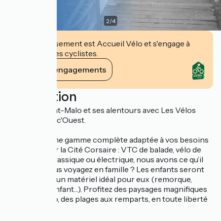
2
/
4
Cet établissement est Accueil Vélo et s'engage à
accueillir des cyclistes.
Voir ses engagements
Description
Explorez Saint-Malo et ses alentours avec Les Vélos
Bleus by Veloc'Ouest.
Découvrez une gamme complète adaptée à vos besoins
pour explorer la Cité Corsaire : VTC de balade, vélo de
randonnée, classique ou électrique, nous avons ce qu’il
vous faut. Vous voyagez en famille ? Les enfants seront
équipés avec un matériel idéal pour eux (remorque,
siège, vélos enfant…). Profitez des paysages magnifiques
de Saint-Malo, des plages aux remparts, en toute liberté
et confort.