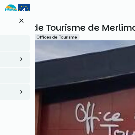
Aller
au
contenu
close
principal
Office de Tourisme de Merlim
Accueil Vélo
Offices de Tourisme