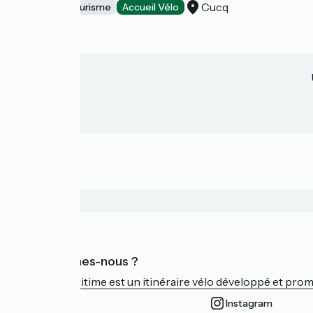
Cucq
Offices de Tourisme
Accueil Vélo
Qui sommes-nous ?
La Vélomaritime est un itinéraire vélo développé et promu 
Instagram