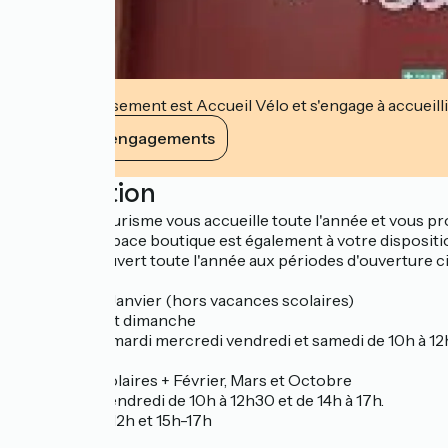
Cet établissement est Accueil Vélo et s'engage à accueilli
Voir ses engagements
Description
L'office de Tourisme vous accueille toute l'année et vous 
autres. Un espace boutique est également à votre dispositio
L'office est ouvert toute l'année aux périodes d'ouverture c
Novembre à Janvier (hors vacances scolaires)
Fermé jeudi et dimanche
Ouvert lundi mardi mercredi vendredi et samedi de 10h à 12h
Vacances scolaires + Février, Mars et Octobre
Du lundi au vendredi de 10h à 12h30 et de 14h à 17h.
Samedi 10h- 12h et 15h-17h