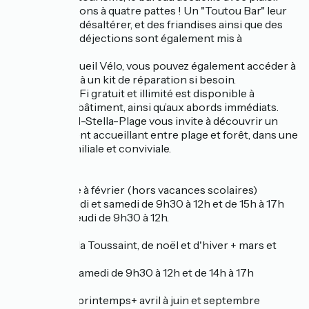
vos compagnons à quatre pattes ! Un "Toutou Bar" leur
permet de se désaltérer, et des friandises ainsi que des
sacs pour les déjections sont également mis à
disposition.
Labellisé Accueil Vélo, vous pouvez également accéder à
tout moment à un kit de réparation si besoin.
Un accès Wi-Fi gratuit et illimité est disponible à
l’intérieur du bâtiment, ainsi qu’aux abords immédiats.
Cucq-Trépied-Stella-Plage vous invite à découvrir un
environnement accueillant entre plage et forêt, dans une
ambiance familiale et conviviale.
Horaires :
De novembre à février (hors vacances scolaires)
Mardi, vendredi et samedi de 9h30 à 12h et de 15h à 17h
Mercredi et jeudi de 9h30 à 12h.
Vacances de la Toussaint, de noël et d'hiver + mars et
octobre
Du mardi au samedi de 9h30 à 12h et de 14h à 17h
Vacances de printemps+ avril à juin et septembre