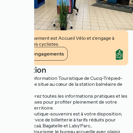
Cet établissement est Accueil Vélo et s'engage à
accueillir des cyclistes.
Voir ses engagements
Description
Le Bureau d’Information Touristique de Cucq-Trépied-
Stella-Plage se situe au cœur de la station balnéaire de
Stella-Plage.
Vous y trouverez toutes les informations pratiques et les
bonnes adresses pour profiter pleinement de votre
séjour sur le territoire.
Un espace boutique-souvenirs est à votre disposition,
ainsi qu’un service de billetterie à tarifs réduits pour
Maréis, Nausicaá, Bagatelle et Laby’Parc...
Labellisé Toutourisme, le bureau accueille avec plaisir