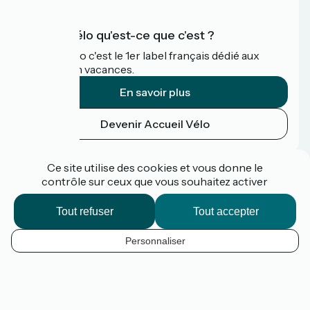
Accueil Vélo qu'est-ce que c'est ?
Accueil Vélo c'est le 1er label français dédié aux
cyclistes en vacances.
En savoir plus
Devenir Accueil Vélo
Financé dans le cadre de Destination France
Ce site utilise des cookies et vous donne le
contrôle sur ceux que vous souhaitez activer
Tout refuser
Tout accepter
Espace pro / presse
FAQ
Personnaliser
Plan du site
FR
Mentions légales
Contact
Options de carte
Réalisation :
StudioJuillet
et
France Vélo Tourisme
Fond de carte par défaut