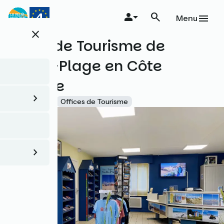
Aller
au
Menu
contenu
close
principal
Office de Tourisme de
Stella-Plage en Côte
d'Opale
Accueil Vélo
Offices de Tourisme