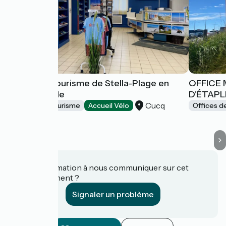
Office de Tourisme de Stella-Plage en
OFFICE 
Côte d'Opale
D'ÉTAP
Cucq
Offices de Tourisme
Accueil Vélo
Offices d
Une information à nous communiquer sur cet
établissement ?
Signaler un problème