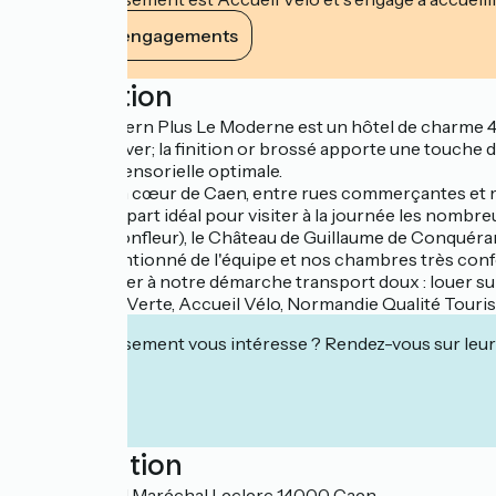
Voir ses engagements
Description
Le Best Western Plus Le Moderne est un hôtel de charme 4 é
rénové cet hiver; la finition or brossé apporte une touche
expérience sensorielle optimale.
Situé en plein cœur de Caen, entre rues commerçantes et m
le point de départ idéal pour visiter à la journée les nombr
(Deauville, Honfleur), le Château de Guillaume de Conquérant
L’accueil attentionné de l'équipe et nos chambres très con
Pour participer à notre démarche transport doux : louer sur
Labélisé Clef Verte, Accueil Vélo, Normandie Qualité Touri
Cet établissement vous intéresse ? Rendez-vous sur leur 
Localisation
116 Boulevard Maréchal Leclerc 14000 Caen