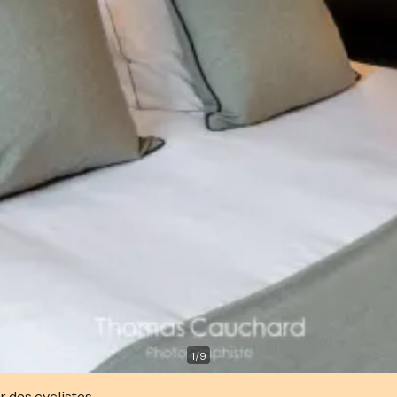
1
/
9
r des cyclistes.