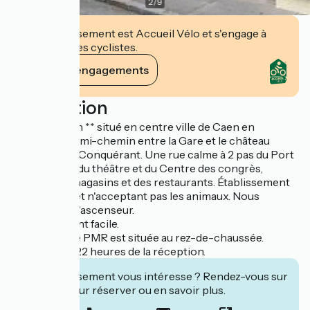
2
/
9
Cet établissement est Accueil Vélo et s'engage à
accueillir des cyclistes.
Voir ses engagements
Description
Hôtel de Caen ** situé en centre ville de Caen en
Normandie, à mi-chemin entre la Gare et le château
Guillaume Le Conquérant. Une rue calme à 2 pas du Port
de plaisance, du théâtre et du Centre des congrès,
proche des magasins et des restaurants. Établissement
non-fumeur et n'acceptant pas les animaux. Nous
n'avons pas d'ascenseur.
Stationnement facile.
Une chambre PMR est située au rez-de-chaussée.
Fermeture à 22 heures de la réception.
Cet établissement vous intéresse ? Rendez-vous sur
leur site pour réserver ou en savoir plus.