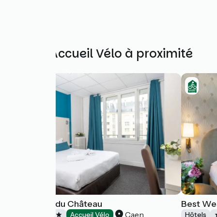
Autres Accueil Vélo à proximité
Logis Hôtel du Château
Best We
Caen
Hôtels
Accueil Vélo
Hôtels