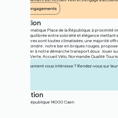
Voir ses engagements
Description
Face à l’emblématique Place de la République, à proximité i
Décoration équilibrée entre sobriété et élégance mettant 
Les 47 chambres sont toutes climatisées, une majorité offr
Pour vous détendre : notre bar en briques rouges, propose 
Pour participer à notre démarche transport doux : louer sur
Labélisé Clef Verte, Accueil Vélo, Normandie Qualité Touri
Cet établissement vous intéresse ? Rendez-vous sur leur 
Localisation
1 Place de la République 14000 Caen