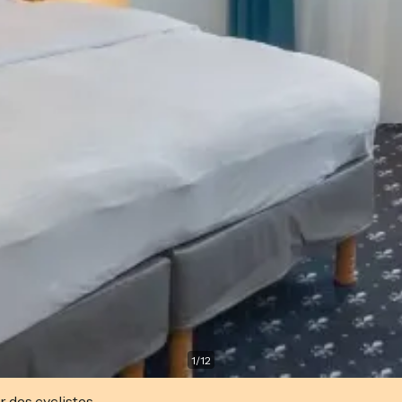
1
/
12
r des cyclistes.