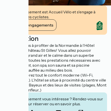
2
/
17
Cet établissement est Accueil Vélo et s'engage à
accueillir des cyclistes.
Voir ses engagements
Description
Préparez-vous à profiter de la Normandie à l’Hôtel
Restaurant Château St Gilles! Vous allez pouvoir
apprécier le grand air et le calme dans un superbe
château avec toutes les prestations nécessaires avec
son restaurant, son spa, son sauna et sa piscine
extérieure chauffée au milieu des bois.
Vous y trouverez tout le confort moderne (Wi-Fi,
climatisation...). L’hôtel se situe à proximité du centre ville
historique de Bayeux et des lieux de visites (plages, Mont
St Michel, Honfleur...)
Cet établissement vous intéresse ? Rendez-vous sur
leur site pour réserver ou en savoir plus.