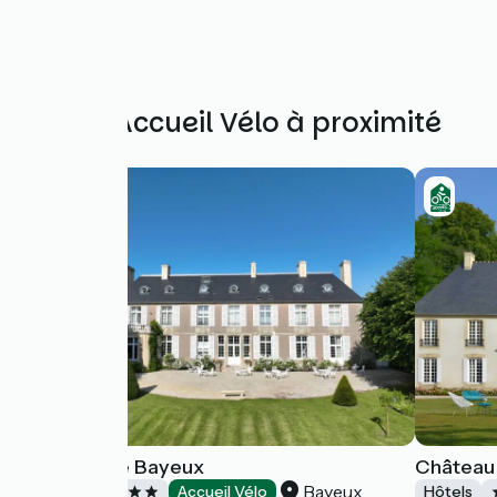
Autres Accueil Vélo à proximité
Domaine de Bayeux
Château 
Bayeux
Hôtels
Accueil Vélo
Hôtels