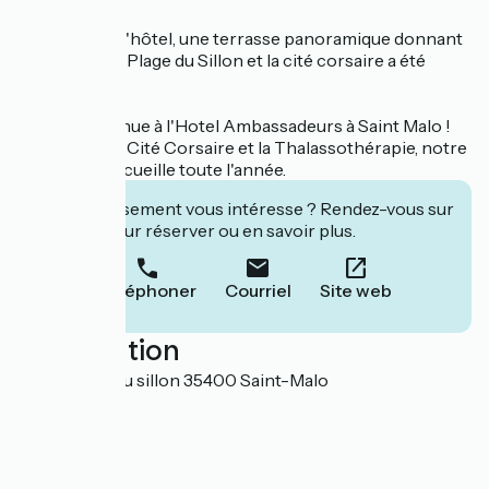
Sur le toit de l'hôtel, une terrasse panoramique donnant
sur la Grande Plage du Sillon et la cité corsaire a été
aménagée.
Alors bienvenue à l'Hotel Ambassadeurs à Saint Malo !
Situé entre la Cité Corsaire et la Thalassothérapie, notre
hôtel vous accueille toute l'année.
Cet établissement vous intéresse ? Rendez-vous sur
leur site pour réserver ou en savoir plus.
Téléphoner
Courriel
Site web
Localisation
11 chaussée du sillon 35400 Saint-Malo