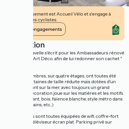
7
/
9
Cet établissement est Accueil Vélo et s'engage à
accueillir des cyclistes.
Voir ses engagements
Description
Une page nouvelle s'écrit pour les Ambassadeurs rénové
dans un style Art Déco, afin de lui redonner son cachet "
d'époque ".
Les vingt chambres, sur quatre étages, ont toutes été
rénovées, certaines de taille réduite mais dotées d'un
balcon donnant sur la mer, avec toujours un grand
confort. La décoration joue sur les matières et les motifs
(chrome brillant, bois, faïence blanche, style métro dans
les salles de bains, etc...)
Les chambres sont toutes équipées de wifi, coffre-fort
individuel et téléviseur écran plat. Parking privé sur
demande.