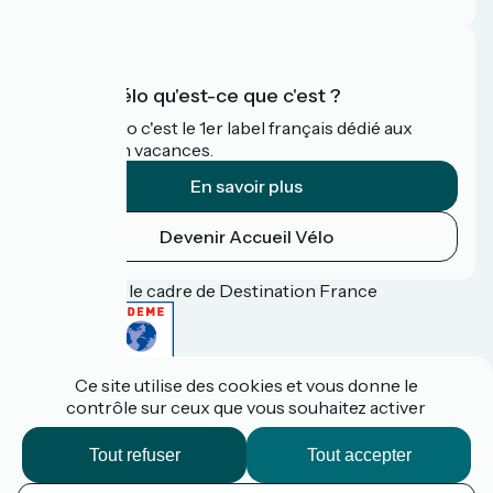
Accueil Vélo qu'est-ce que c'est ?
Accueil Vélo c'est le 1er label français dédié aux
cyclistes en vacances.
En savoir plus
Devenir Accueil Vélo
Financé dans le cadre de Destination France
Ce site utilise des cookies et vous donne le
Espace pro / presse
contrôle sur ceux que vous souhaitez activer
FAQ
Plan du site
Mentions légales
Tout refuser
Tout accepter
Contact
Réalisation :
StudioJuillet
et
France Vélo Tourisme