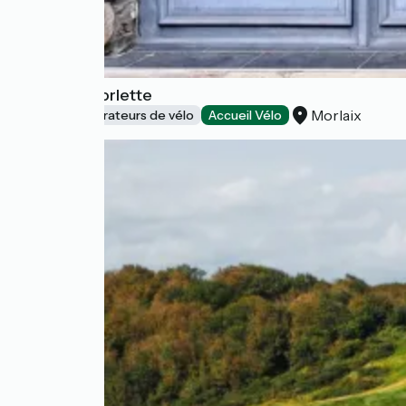
La Clef à Morlette
Morlaix
Loueurs/réparateurs de vélo
Accueil Vélo