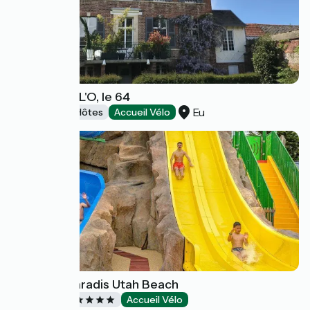
O DELA DE L'O, le 64
Eu
Chambres d'Hôtes
Accueil Vélo
Camping Paradis Utah Beach
Campings
Accueil Vélo