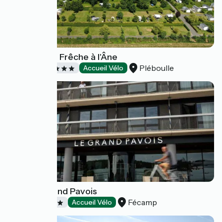
Camping Le Frêche à l'Âne
Pléboulle
Campings
Accueil Vélo
Hôtel le Grand Pavois
Fécamp
Hôtels
Accueil Vélo