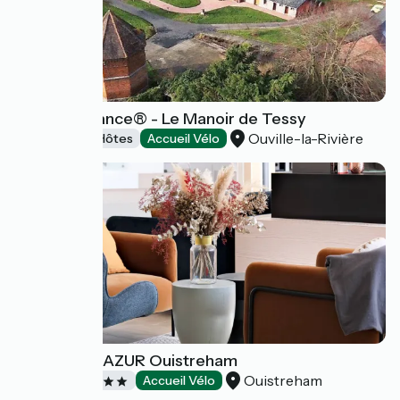
Gîtes de France® - Le Manoir de Tessy
Ouville-la-Rivière
Chambres d'Hôtes
Accueil Vélo
Hôtel THALAZUR Ouistreham
Ouistreham
Hôtels
Accueil Vélo