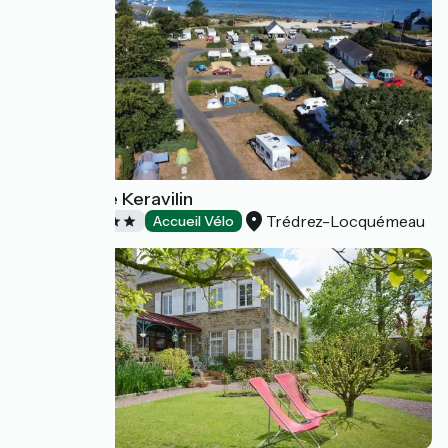
Camping de Keravilin
Trédrez-Locquémeau
Campings
Accueil Vélo