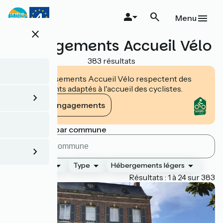
Aller
au
Menu
contenu
close
principal
Hébergements Accueil Vélo
383 résultats
Les établissements Accueil Vélo respectent des
engagements adaptés à l'accueil des cyclistes.
Voir les engagements
Rechercher par commune
Classement
Type
Hébergements légers
Page 1
Résultats : 1 à 24 sur 383