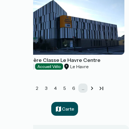
Hôtel Première Classe Le Havre Centre
Le Havre
Hôtels
Accueil Vélo
1
2
3
4
5
6
…
Carte