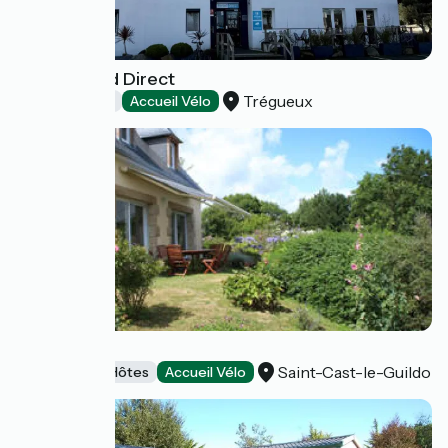
Hôtel Kyriad Direct
Trégueux
Hôtels
Accueil Vélo
La Cerisaie
Saint-Cast-le-Guildo
Chambres d'Hôtes
Accueil Vélo