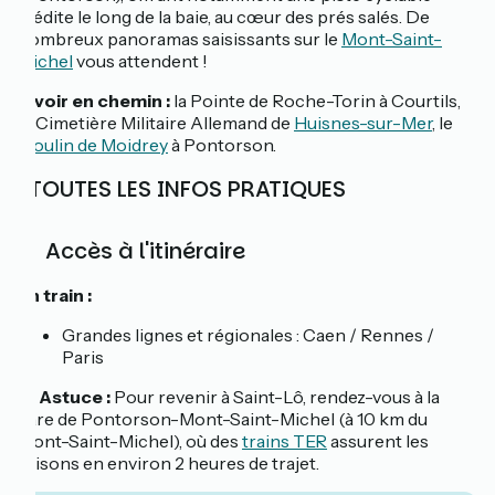
inédite le long de la baie, au cœur des prés salés. De
nombreux panoramas saisissants sur le
Mont-Saint-
Michel
vous attendent !
À voir en chemin :
la Pointe de Roche-Torin à Courtils,
le Cimetière Militaire Allemand de
Huisnes-sur-Mer
, le
Moulin de Moidrey
à Pontorson.
ℹ️ TOUTES LES INFOS PRATIQUES
🚆 Accès à l'itinéraire
En train :
Grandes lignes et régionales : Caen / Rennes /
Paris
💡
Astuce :
Pour revenir à Saint-Lô, rendez-vous à la
gare de Pontorson-Mont-Saint-Michel (à 10 km du
Mont-Saint-Michel), où des
trains TER
assurent les
liaisons en environ 2 heures de trajet.