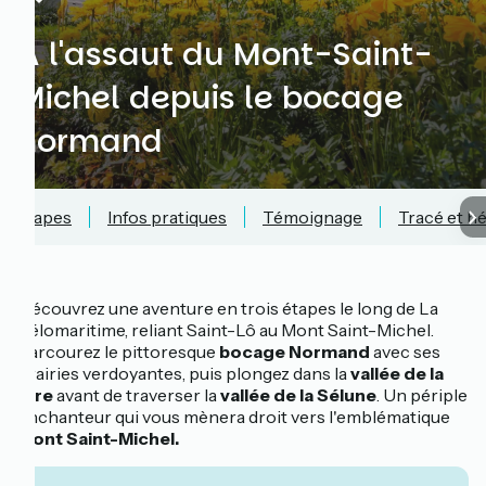
À l'assaut du Mont-Saint-
Michel depuis le bocage
normand
Étapes
Infos pratiques
Témoignage
Tracé et 
Découvrez une aventure en trois étapes le long de La
Vélomaritime, reliant Saint-Lô au Mont Saint-Michel.
Parcourez le pittoresque
bocage Normand
avec ses
prairies verdoyantes, puis plongez dans la
vallée de la
Vire
avant de traverser la
vallée de la Sélune
. Un périple
enchanteur qui vous mènera droit vers l'emblématique
Mont Saint-Michel.