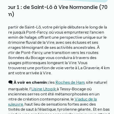
Jour 1 : de Saint-Lô à Vire Normandie (70
km)
À partir de Saint-Lô, votre périple débutera le long de la
Vire jusqu’à Pont-Farcy, où vous emprunterez l'ancien
chemin de halage, offrant une perspective unique sur le
patrimoine fluvial de la Vire, avec ses écluses et ses
barrages témoignant de ses activités ancestrales. À
partir de Pont-Farcy, une transition vers les routes
vallonnées du Bocage vous conduira à travers des
paysages pittoresques longeant la Vire. Vous
retrouverez une portion de voie verte à La Graverie, 4 km
avant votre arrivée à Vire.
👁️‍🗨️ À voir en chemin :
les
Roches de Ham
, site naturel
remarquable, l'
Usine Utopik
à Tessy-Bocage où
d'anciennes serres ont été métamorphosées en un
centre de création contemporaine, le
Viaduc de la
Souleuvre
, haut lieu de sensations fortes avec des
activités de saut à l'élastique, tyrolienne géante... Et en bas