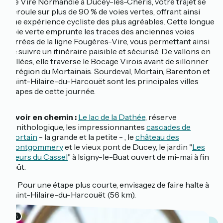
De Vire Normandie à Ducey-les-Chéris, votre trajet se
déroule sur plus de 90 % de voies vertes, offrant ainsi
une expérience cycliste des plus agréables. Cette longue
voie verte emprunte les traces des anciennes voies
ferrées de la ligne Fougères-Vire, vous permettant ainsi
de suivre un itinéraire paisible et sécurisé. De vallons en
vallées, elle traverse le Bocage Virois avant de sillonner
la région du Mortainais. Sourdeval, Mortain, Barenton et
Saint-Hilaire-du-Harcouët sont les principales villes
étapes de cette journée.
À voir en chemin :
Le lac de la Dathée
, réserve
ornithologique, les impressionnantes
cascades de
Mortain
- la grande et la petite - , le
château des
Montgommery
et le vieux pont de Ducey, le jardin "
Les
Fleurs du Cassel
" à Isigny-le-Buat ouvert de mi-mai à fin
août.
💡 Pour une étape plus courte, envisagez de faire halte à
Saint-Hilaire-du-Harcouët (56 km).