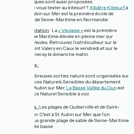
thématiques sont aussi proposées.
Envie de vous tester au kitesurf ?
Albâtre Kitesurf
à
Saint Aubin sur Mer est la première école de
kitesurf de Seine-Maritime en Normandie
😋
Côté dégustation
: La
« Veulaise »
est la première
huître de Seine Maritime élevée en pleine mer sur
l’estran de la Veules. Retrouvez l’ostréiculteur sur le
marché de Saint Valery en Caux le vendredi et sur le
marché de Luneray le dimanche matin.
🍃
Côté nature :
De nombreuses sorties nature sont organisées sur
les Espaces Naturels Sensibles du département
À Saint Aubin sur Mer,
La Basse Vallée du Dun
est
un Espace Naturel Sensible à voir.
⛱️
Côté plages :
Les plages de Quiberville et de Saint-
Aubin-sur-Mer. C'est à St Aubin sur Mer que l'on
retrouve la plus grande plage de sable de Seine-Maritime
lors de la marée basse.