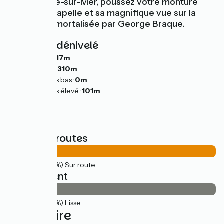
Varengeville-sur-Mer, poussez votre monture
jusqu'à la chapelle et sa magnifique vue sur la
Manche, immortalisée par George Braque.
Pentes et dénivelé
Montées :
317m
Descentes :
310m
Point le plus bas :
0m
Point le plus élevé :
101m
Types de routes
40km
(100%) Sur route
Revêtement
40km
(100%) Lisse
L'itinéraire