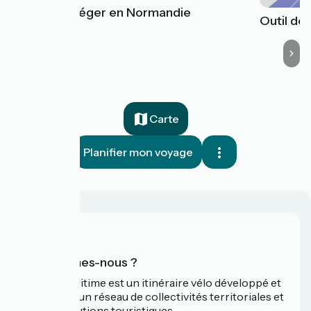
Voyagez léger en Normandie
Outil de
Carte
Planifier mon voyage
Qui sommes-nous ?
La Vélomaritime est un itinéraire vélo développé et
promu par un réseau de collectivités territoriales et
leurs institutions touristiques.