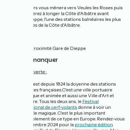
Votre parcours vous mènera vers Veules les Roses puis
vous continuerez à longer la Côte d'Albâtre avant
d'arriver à Dieppe, l'une des stations balnéaires les plus
emblématiques de la Côte d'Albâtre.
SNCF
Gare à proximité Gare de Dieppe
À ne pas manquer
⭐
Côté découverte :
Dieppe
est depuis 1824 la doyenne des stations
balnéaires françaises.C'est une ville portuaire
dynamique et animée et aussi une Ville d'Art et
d'Histoire. Tous les deux ans, le
Festival
International de cerf-volants
donne à voir un
spectacle magique. C'est le plus important
rassemblement de ce type en Europe. Rendez-vous
en septembre 2024 pour la
prochaine édition
.