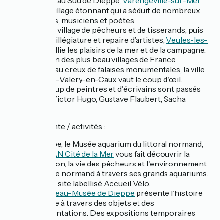
À 10 km au Sud de Dieppe,
Varengeville-sur-Mer
est un village étonnant qui a séduit de nombreux
peintres, musiciens et poètes.
D’abord village de pêcheurs et de tisserands, puis
lieu de villégiature et repaire d’artistes,
Veules-les-
Roses
allie les plaisirs de la mer et de la campagne.
C'est l'un des plus beau villages de France.
Nichée au creux de falaises monumentales, la ville
de Saint-Valery-en-Caux vaut le coup d'œil.
Beaucoup de peintres et d'écrivains sont passés
par là : Victor Hugo, Gustave Flaubert, Sacha
Guitry...
🚣
Côté détente / activités :
À Dieppe, le Musée aquarium du littoral normand,
l'
ESTRAN Cité de la Mer
vous fait découvrir la
navigation, la vie des pêcheurs et l'environnement
maritime normand à travers ses grands aquariums.
C'est un site labellisé Accueil Vélo.
Le
Château-Musée de Dieppe
présente l’histoire
de la ville à travers des objets et des
représentations. Des expositions temporaires