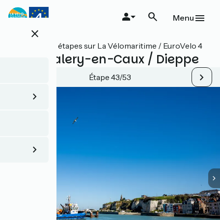
Aller
au
Menu
contenu
close
principal
Toutes les étapes sur La Vélomaritime / EuroVelo 4
Saint-Valery-en-Caux / Dieppe
Étape 43/53