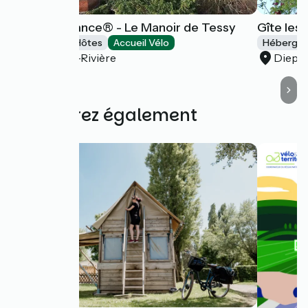
Gîtes de France® - Le Manoir de Tessy
Gîte les
Chambres d'Hôtes
Accueil Vélo
Hébergeme
Ouville-la-Rivière
Diepp
Découvrez également