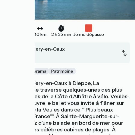
40 km
2 h 35 min
Je me dépasse
Saint-Valery-en-Caux
Dieppe
Nature
Panorama
Patrimoine
De Saint-Valery-en-Caux à Dieppe, La
Vélomaritime traverse quelques-unes des plus
belles pépites de la Côte d'Albâtre à vélo. Veules-
les-Roses ouvre le bal et vous invite à flâner sur
les bords de la Veules dans ce ""Plus beaux
villages de France"". À Sainte-Marguerite-sur-
Mer, profitez d'une balade en bord de mer pour
découvrir ses célèbres cabines de plages. À