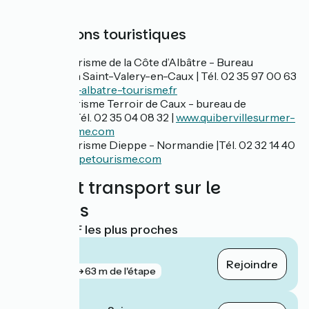
Informations touristiques
Office de Tourisme de la Côte d’Albâtre - Bureau
d'information Saint-Valery-en-Caux | Tél. 02 35 97 00 63
|
https://cote-albatre-tourisme.fr
Office de tourisme Terroir de Caux - bureau de
Quiberville | Tél. 02 35 04 08 32 |
www.quibervillesurmer-
auffay-tourisme.com
Office de Tourisme Dieppe - Normandie |Tél. 02 32 14 40
60 |
www.dieppetourisme.com
Trains et transport sur le
parcours
Gares SNCF les plus proches
Dieppe
Rejoindre
gare
63 m de l'étape