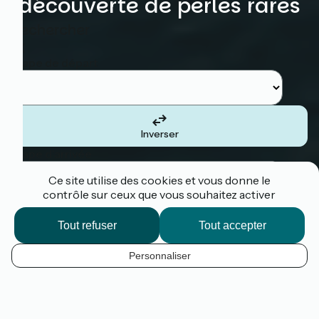
découverte de perles rares
Rechercher
Etape de départ
Inverser
Etape d'arrivée
Ce site utilise des cookies et vous donne le
contrôle sur ceux que vous souhaitez activer
Tout refuser
Tout accepter
Je suis le tracé
Personnaliser
La Vélomaritime
®
,
1 500 km à vélo