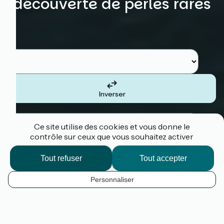
découverte de perles rares
Rechercher
Etape de départ
Inverser
Etape d'arrivée
Ce site utilise des cookies et vous donne le
contrôle sur ceux que vous souhaitez activer
Tout refuser
Tout accepter
Je suis le tracé
Personnaliser
La Vélomaritime
®
,
1 500 km à vélo